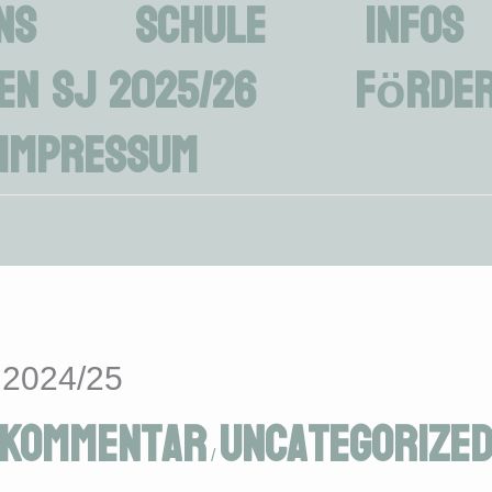
ns
Schule
Infos
en SJ 2025/26
Förder
Impressum
 2024/25
 Kommentar
Uncategorize
/