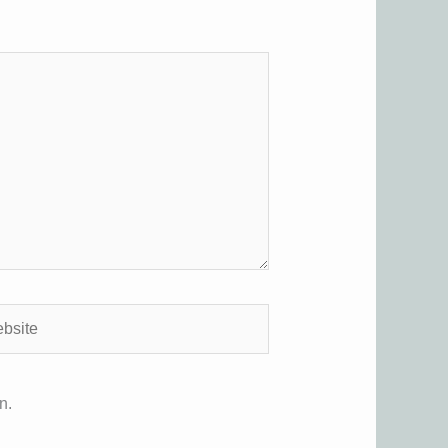
ite
n.