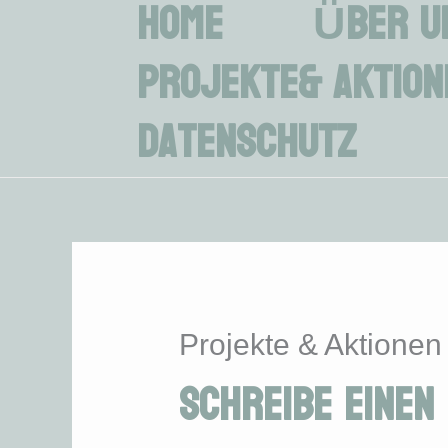
Zum
Home
Über u
Inhalt
springen
Projekte& Aktion
Datenschutz
Projekte & Aktionen
Schreibe einen