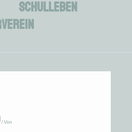
Schulleben
verein
d
/ Von