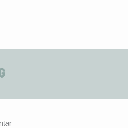
g
ntar