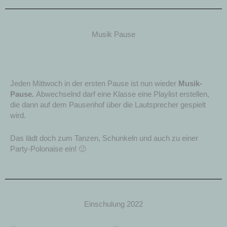
Musik Pause
Jeden Mittwoch in der ersten Pause ist nun wieder
Musik-
Pause.
Abwechselnd darf eine Klasse eine Playlist erstellen,
die dann auf dem Pausenhof über die Lautsprecher gespielt
wird.
Das lädt doch zum Tanzen, Schunkeln und auch zu einer
Party-Polonaise ein! 🙂
Einschulung 2022