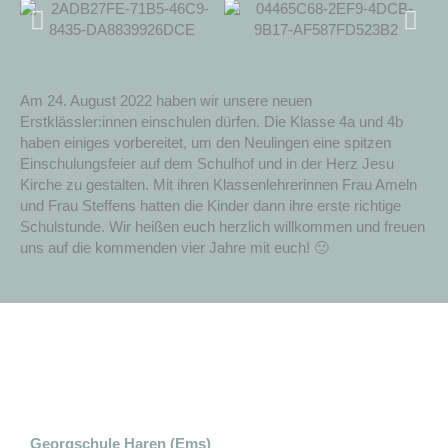
Am 24. August 2022 haben wir unsere neuen
Erstklässler:innen einschulen dürfen. Die Klasse 4a und 4b
haben einiges vorbereitet, um den Neulingen eine spitzen
Einschulungsfeier auf dem Schulhof und in der Herz Jesu
Kirche zu gestalten. Mit ihren Klassenlehrerinnen Frau Ameln
und Frau Steffens hatten die Kinder dann ihre erste richtige
Schulstunde. Wir heißen euch herzlich willkommen und freuen
uns auf die kommenden vier Jahre mit euch! 🙂
Georgschule Haren (Ems)