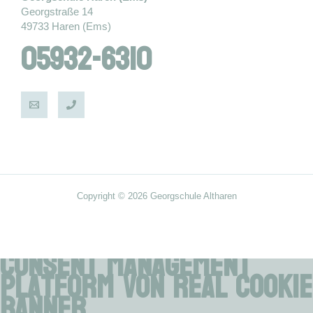
Georgstraße 14
49733 Haren (Ems)
05932-6310
Copyright © 2026 Georgschule Altharen
Consent Management
Platform von Real Cookie
Banner