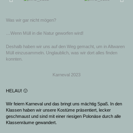
Was wir gar nicht mögen?
…Wenn Müll in die Natur geworfen wird!
Deshalb haben wir uns auf den Weg gemacht, um in Altwaren
Müll einzusammeln. Unglaublich, was wir dort alles finden
konnten.
Karneval 2023
HELAU! 🙂
Wir feiern Karneval und das bringt uns mächtig Spaß. In den
Klassen haben wir unsere Kostüme präsentiert, lecker
geschmaust und sind mit einer riesigen Polonäse durch alle
Klassenräume gewandert.