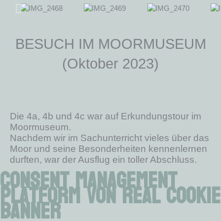
BESUCH IM MOORMUSEUM
(Oktober 2023)
Die 4a, 4b und 4c war auf Erkundungstour im
Moormuseum.
Nachdem wir im Sachunterricht vieles über das
Moor und seine Besonderheiten kennenlernen
durften, war der Ausflug ein toller Abschluss.
Consent Management
Platform von Real Cookie
Banner