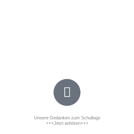
Willkommen
auf der Homepage der
Georgschule Altharen
Unsere Gedanken zum Schullogo
+++Jetzt anhören+++